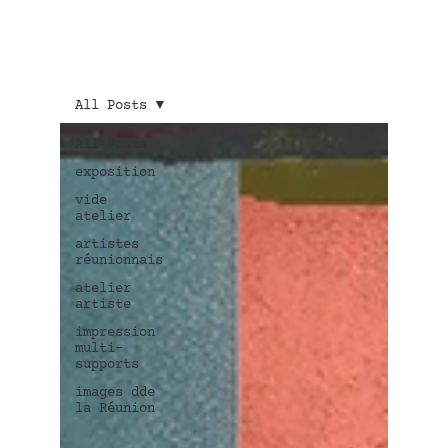
All Posts
All Posts
exposition
vide
atelier
artistes
réunionnais
atelier
artiste
impression
multi-
supports
images dde
la Réunion