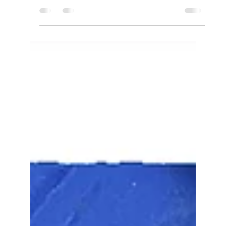
Corinne Granger
19 mars 2024
1 min de lecture
Point de vente à Saint-Gilles,
l'Hermitage (Réunion) : Georgette
se la pète
https://www.facebook.com/georgetteselapet