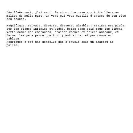
Dès l’aéroport, j’ai senti le choc. Une case aux toits bleus au
milieu de nulle part, un vent qui vous cueille d’entrée du bon côté
des choses.
Magnifique, sauvage, déserte, désuète, aimable ; traîner ses pieds
sur les plages infinies et vides, boire sans soif tous les limons
verts comme des émeraudes, croiser vaches et chiens amicaux, et
fermer les yeux parce que tout y est si net et pur comme un
tableau.
Rodrigues c’est une dentelle qui s’envole sous un chapeau de
paille.