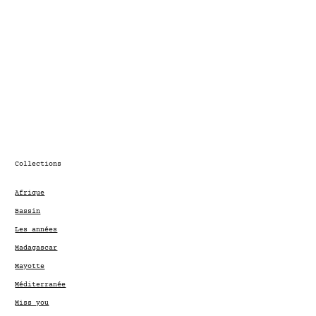
Collections
Afrique
Bassin
Les années
Madagascar
Mayotte
Méditerranée
Miss you