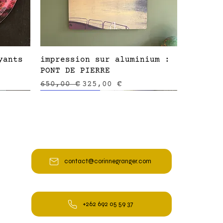
Aperçu rapide
yants
impression sur aluminium :
PONT DE PIERRE
nel
Prix original
Prix promotionnel
650,00 €
325,00 €
prix atelier
prix atelier
sur commande
contact@corinnegranger.com
+262 692 05 59 37