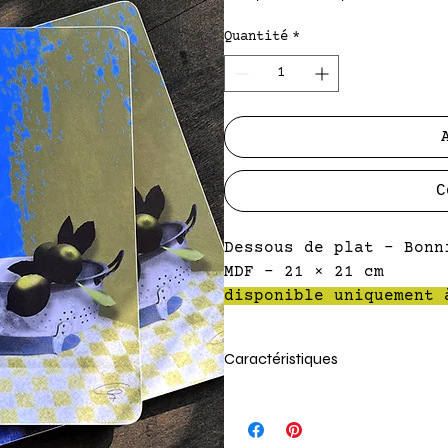
original
promot
Quantité
*
C
Dessous de plat - Bonn
MDF – 21 × 21 cm
disponible uniquement 
Caractéristiques
MDF (panneau composite e fib
Lavage à la main - fabriqué 
série limitée : 100 exemplai