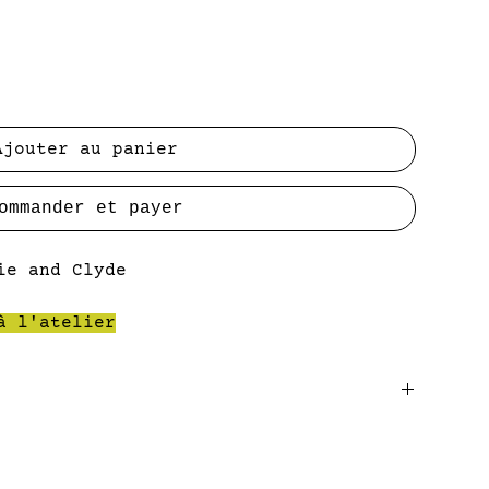
ionnel
Ajouter au panier
ommander et payer
ie and Clyde
à l'atelier
res de bois), résistant à la chaleur
en Suède
res