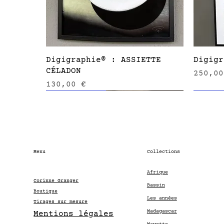
Aperçu rapide
Digigraphie® : ASSIETTE
Digigr
CÉLADON
Prix
250,00
Prix
130,00 €
nouveauté
prix atelier
sur co
Menu
Collections
Afrique
Corinne Granger
Bassin
Boutique
Les années
Tirages sur mesure
Madagascar
Mentions légales