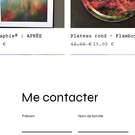
Aperçu rapide
Aperçu rapide
aphie® : APNÉE
Plateau rond - Flambo
Prix original
Prix promotion
 €
42,00 €
25,00 €
mmande
nouveauté
-20%
sur commande
Me contacter
Prénom
Nom de famille